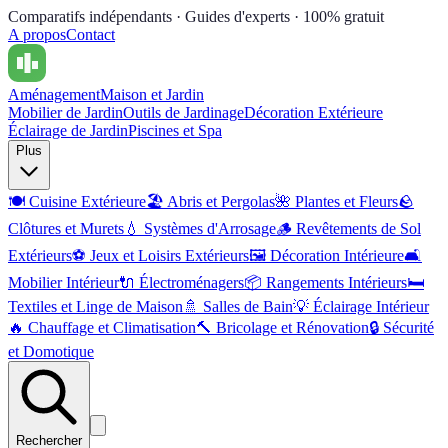
Comparatifs indépendants · Guides d'experts · 100% gratuit
A propos
Contact
Aménagement
Maison et Jardin
Mobilier de Jardin
Outils de Jardinage
Décoration Extérieure
Éclairage de Jardin
Piscines et Spa
Plus
🍽️
Cuisine Extérieure
🏖️
Abris et Pergolas
🌺
Plantes et Fleurs
🪨
Clôtures et Murets
💧
Systèmes d'Arrosage
🪵
Revêtements de Sol
Extérieurs
⚽
Jeux et Loisirs Extérieurs
🖼️
Décoration Intérieure
🛋️
Mobilier Intérieur
🔌
Électroménagers
📦
Rangements Intérieurs
🛏️
Textiles et Linge de Maison
🚿
Salles de Bain
💡
Éclairage Intérieur
🔥
Chauffage et Climatisation
🔨
Bricolage et Rénovation
🔒
Sécurité
et Domotique
Rechercher