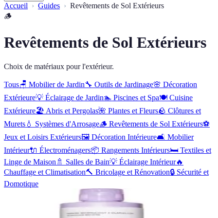
Accueil
Guides
Revêtements de Sol Extérieurs
🪵
Revêtements de Sol Extérieurs
Choix de matériaux pour l'extérieur.
Tous
🪑
Mobilier de Jardin
🔧
Outils de Jardinage
🌸
Décoration
Extérieure
💡
Éclairage de Jardin
🏊
Piscines et Spa
🍽️
Cuisine
Extérieure
🏖️
Abris et Pergolas
🌺
Plantes et Fleurs
🪨
Clôtures et
Murets
💧
Systèmes d'Arrosage
🪵
Revêtements de Sol Extérieurs
⚽
Jeux et Loisirs Extérieurs
🖼️
Décoration Intérieure
🛋️
Mobilier
Intérieur
🔌
Électroménagers
📦
Rangements Intérieurs
🛏️
Textiles et
Linge de Maison
🚿
Salles de Bain
💡
Éclairage Intérieur
🔥
Chauffage et Climatisation
🔨
Bricolage et Rénovation
🔒
Sécurité et
Domotique