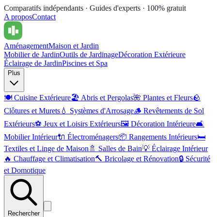
Comparatifs indépendants · Guides d'experts · 100% gratuit
A propos
Contact
Aménagement
Maison et Jardin
Mobilier de Jardin
Outils de Jardinage
Décoration Extérieure
Éclairage de Jardin
Piscines et Spa
Plus
🍽️
Cuisine Extérieure
🏖️
Abris et Pergolas
🌺
Plantes et Fleurs
🪨
Clôtures et Murets
💧
Systèmes d'Arrosage
🪵
Revêtements de Sol
Extérieurs
⚽
Jeux et Loisirs Extérieurs
🖼️
Décoration Intérieure
🛋️
Mobilier Intérieur
🔌
Électroménagers
📦
Rangements Intérieurs
🛏️
Textiles et Linge de Maison
🚿
Salles de Bain
💡
Éclairage Intérieur
🔥
Chauffage et Climatisation
🔨
Bricolage et Rénovation
🔒
Sécurité
et Domotique
Rechercher