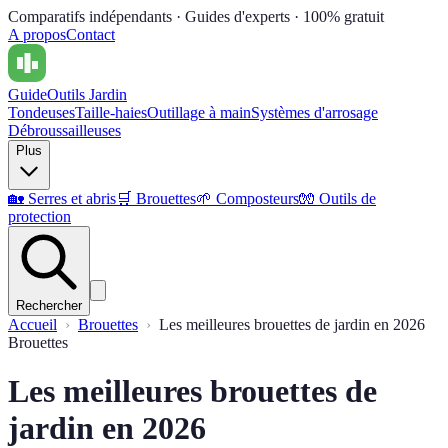
Comparatifs indépendants · Guides d'experts · 100% gratuit
A propos
Contact
Guide
Outils Jardin
Tondeuses
Taille-haies
Outillage à main
Systèmes d'arrosage
Débroussailleuses
Plus
🏡
Serres et abris
🛒
Brouettes
🌱
Composteurs
🧤
Outils de
protection
Rechercher
Accueil
Brouettes
Les meilleures brouettes de jardin en 2026
Brouettes
Les meilleures brouettes de
jardin en 2026