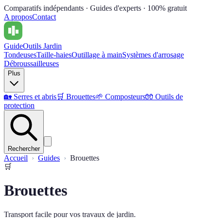
Comparatifs indépendants · Guides d'experts · 100% gratuit
A propos
Contact
Guide
Outils Jardin
Tondeuses
Taille-haies
Outillage à main
Systèmes d'arrosage
Débroussailleuses
Plus
🏡
Serres et abris
🛒
Brouettes
🌱
Composteurs
🧤
Outils de
protection
Rechercher
Accueil
Guides
Brouettes
🛒
Brouettes
Transport facile pour vos travaux de jardin.