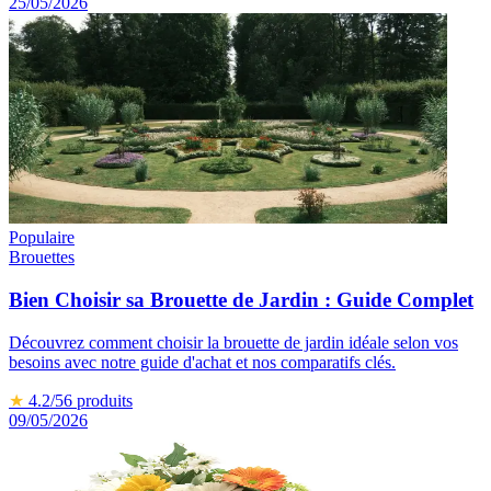
25/05/2026
Populaire
Brouettes
Bien Choisir sa Brouette de Jardin : Guide Complet
Découvrez comment choisir la brouette de jardin idéale selon vos
besoins avec notre guide d'achat et nos comparatifs clés.
★
4.2
/5
6
produits
09/05/2026