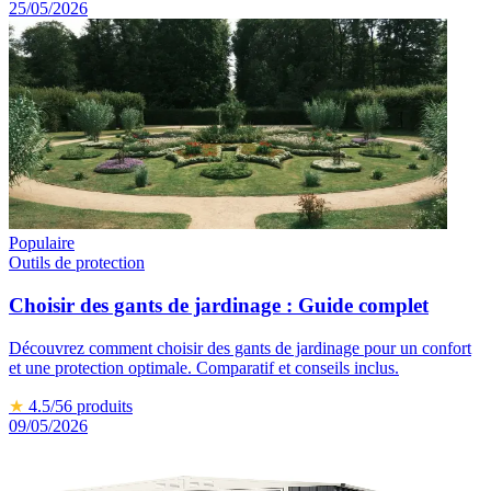
25/05/2026
Populaire
Outils de protection
Choisir des gants de jardinage : Guide complet
Découvrez comment choisir des gants de jardinage pour un confort
et une protection optimale. Comparatif et conseils inclus.
★
4.5
/5
6
produits
09/05/2026