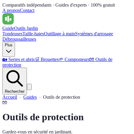
Comparatifs indépendants · Guides d'experts · 100% gratuit
A propos
Contact
Guide
Outils Jardin
Tondeuses
Taille-haies
Outillage à main
Systèmes d'arrosage
Débroussailleuses
Plus
🏡
Serres et abris
🛒
Brouettes
🌱
Composteurs
🧤
Outils de
protection
Rechercher
Accueil
Guides
Outils de protection
🧤
Outils de protection
Gardez-vous en sécurité en jardinant.