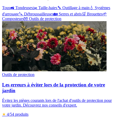
Tous
🚜
Tondeuses
✂️
Taille-haies
🔧
Outillage à main
💧
Systèmes
d'arrosage
🔪
Débroussailleuses
🏡
Serres et abris
🛒
Brouettes
🌱
Composteurs
🧤
Outils de protection
Outils de protection
Les erreurs à éviter lors de la protection de votre
jardin
Évitez les pièges courants lors de l'achat d'outils de protection pour
votre jardin. Découvrez nos conseils d'expert.
★
4
/5
4
produits