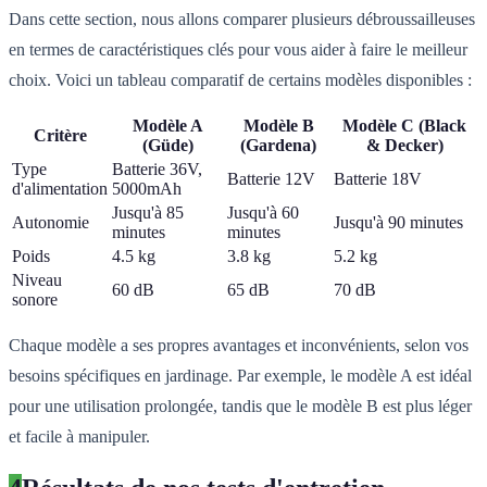
Dans cette section, nous allons comparer plusieurs débroussailleuses
en termes de caractéristiques clés pour vous aider à faire le meilleur
choix. Voici un tableau comparatif de certains modèles disponibles :
Modèle A
Modèle B
Modèle C (Black
Critère
(Güde)
(Gardena)
& Decker)
Type
Batterie 36V,
Batterie 12V
Batterie 18V
d'alimentation
5000mAh
Jusqu'à 85
Jusqu'à 60
Autonomie
Jusqu'à 90 minutes
minutes
minutes
Poids
4.5 kg
3.8 kg
5.2 kg
Niveau
60 dB
65 dB
70 dB
sonore
Chaque modèle a ses propres avantages et inconvénients, selon vos
besoins spécifiques en jardinage. Par exemple, le modèle A est idéal
pour une utilisation prolongée, tandis que le modèle B est plus léger
et facile à manipuler.