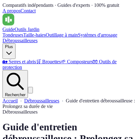
Comparatifs indépendants · Guides d'experts · 100% gratuit
A propos
Contact
Guide
Outils Jardin
Tondeuses
Taille-haies
Outillage à main
Systèmes d'arrosage
Débroussailleuses
Plus
🏡
Serres et abris
🛒
Brouettes
🌱
Composteurs
🧤
Outils de
protection
Rechercher
Accueil
Débroussailleuses
Guide d'entretien débroussailleuse :
Prolongez sa durée de vie
Débroussailleuses
Guide d'entretien
débroussailleuse : Prolongez sa