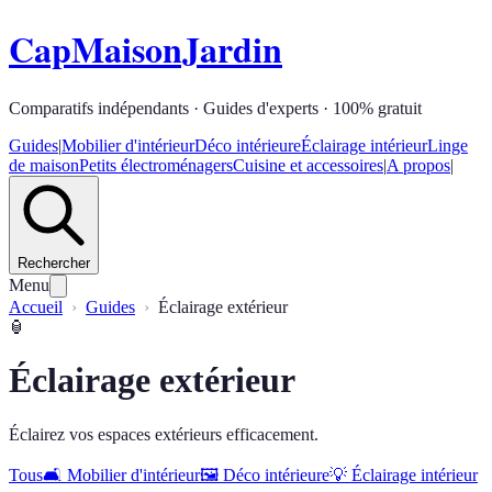
CapMaisonJardin
Comparatifs indépendants · Guides d'experts · 100% gratuit
Guides
|
Mobilier d'intérieur
Déco intérieure
Éclairage intérieur
Linge
de maison
Petits électroménagers
Cuisine et accessoires
|
A propos
|
Rechercher
Menu
Accueil
Guides
Éclairage extérieur
🏮
Éclairage extérieur
Éclairez vos espaces extérieurs efficacement.
Tous
🛋️
Mobilier d'intérieur
🖼️
Déco intérieure
💡
Éclairage intérieur