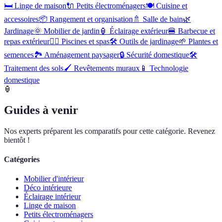
🛏️
Linge de maison
🔌
Petits électroménagers
🍽️
Cuisine et
accessoires
📦
Rangement et organisation
🚿
Salle de bain
🌿
Jardinage
🌞
Mobilier de jardin
🏮
Éclairage extérieur
🍔
Barbecue et
repas extérieur
🏊‍♂️
Piscines et spas
🛠️
Outils de jardinage
🌱
Plantes et
semences
🏞️
Aménagement paysager
🔒
Sécurité domestique
🛠
Traitement des sols
🖌️
Revêtements muraux
📱
Technologie
domestique
🏮
Guides à venir
Nos experts préparent les comparatifs pour cette catégorie. Revenez
bientôt !
Catégories
Mobilier d'intérieur
Déco intérieure
Éclairage intérieur
Linge de maison
Petits électroménagers