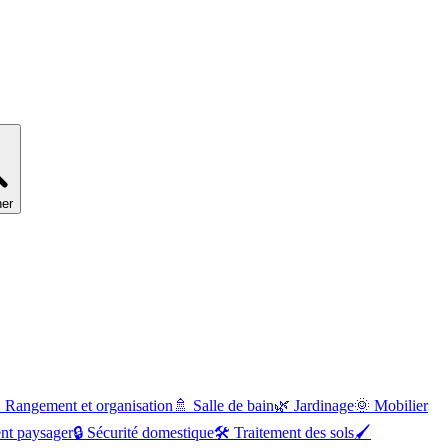
er

Rangement et organisation
🚿
Salle de bain
🌿
Jardinage
🌞
Mobilier
t paysager
🔒
Sécurité domestique
🛠
Traitement des sols
🖌️