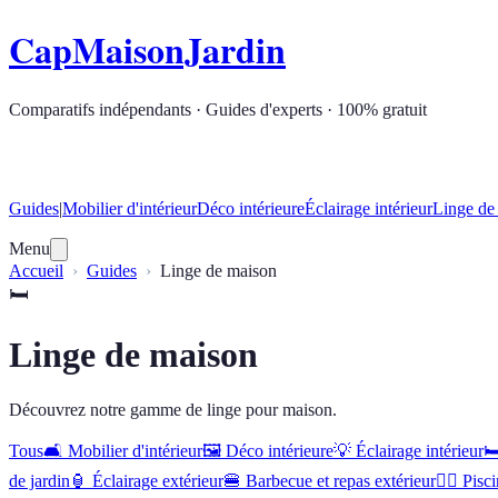
CapMaisonJardin
Comparatifs indépendants · Guides d'experts · 100% gratuit
Guides
|
Mobilier d'intérieur
Déco intérieure
Éclairage intérieur
Linge de
Menu
Accueil
Guides
Linge de maison
🛏️
Linge de maison
Découvrez notre gamme de linge pour maison.
Tous
🛋️
Mobilier d'intérieur
🖼️
Déco intérieure
💡
Éclairage intérieur
🛏
de jardin
🏮
Éclairage extérieur
🍔
Barbecue et repas extérieur
🏊‍♂️
Pisci