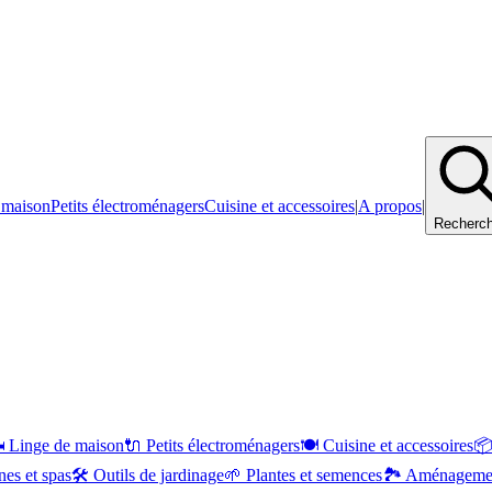
 maison
Petits électroménagers
Cuisine et accessoires
|
A propos
|
Recherch
️
Linge de maison
🔌
Petits électroménagers
🍽️
Cuisine et accessoires

nes et spas
🛠️
Outils de jardinage
🌱
Plantes et semences
🏞️
Aménagemen