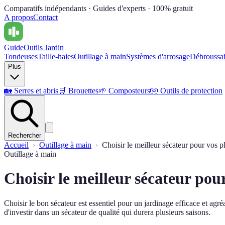
Comparatifs indépendants · Guides d'experts · 100% gratuit
A propos
Contact
Guide
Outils Jardin
Tondeuses
Taille-haies
Outillage à main
Systèmes d'arrosage
Débroussai
Plus
🏡
Serres et abris
🛒
Brouettes
🌱
Composteurs
🧤
Outils de protection
Rechercher
Accueil
Outillage à main
Choisir le meilleur sécateur pour vos p
Outillage à main
Choisir le meilleur sécateur pou
Choisir le bon sécateur est essentiel pour un jardinage efficace et agré
d'investir dans un sécateur de qualité qui durera plusieurs saisons.